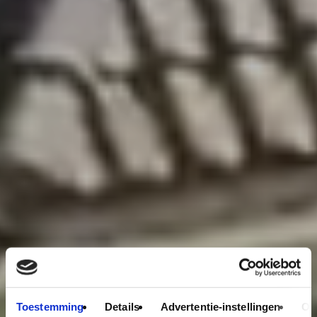
Toestemming
Details
Advertentie-instellingen
Ov