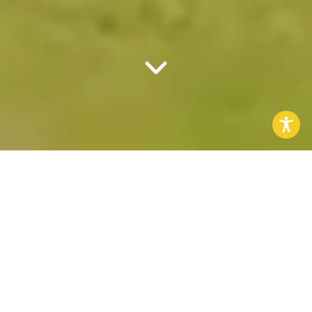
Hoi, wij zijn
REAL Concepts.
Het
full-service marketingbureau
. In een snel
veranderende en concurrerende markt helpen
wij jouw organisatie met slimme strategieën om
de juiste interne en externe doelgroepen te
bereiken. Het draait allemaal om effectieve
oplossingen die duurzaam werken voor jouw