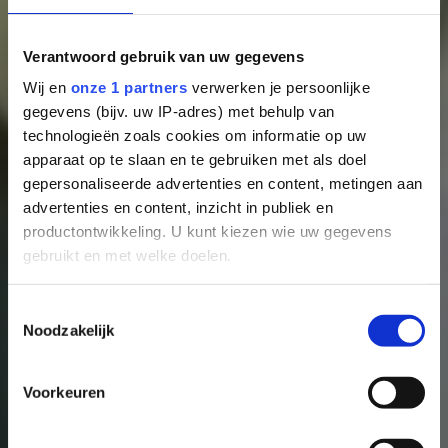
Verantwoord gebruik van uw gegevens
Wij en
onze 1 partners
verwerken je persoonlijke
gegevens (bijv. uw IP-adres) met behulp van
technologieën zoals cookies om informatie op uw
apparaat op te slaan en te gebruiken met als doel
gepersonaliseerde advertenties en content, metingen aan
advertenties en content, inzicht in publiek en
productontwikkeling. U kunt kiezen wie uw gegevens
gebruikt en met welke doelen.
Als u het toestaat, willen we ook graag:
Toestemmingsselectie
Noodzakelijk
Informatie verzamelen over uw geografische locatie,
die tot een paar meter nauwkeurig kan zijn
Uw apparaat identificeren door het actief te scannen
Voorkeuren
op specifieke eigenschappen (fingerprinting)
Lees meer over hoe uw persoonlijke gegevens worden