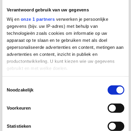
Verantwoord gebruik van uw gegevens
Bedrijfsnaam*
E-mail*
Wij en
onze 1 partners
verwerken je persoonlijke
gegevens (bijv. uw IP-adres) met behulp van
technologieën zoals cookies om informatie op uw
apparaat op te slaan en te gebruiken met als doel
gepersonaliseerde advertenties en content, metingen aan
Telefoonnummer*
Onderwerp
advertenties en content, inzicht in publiek en
productontwikkeling. U kunt kiezen wie uw gegevens
gebruikt en met welke doelen.
Als u het toestaat, willen we ook graag:
Toestemmingsselectie
Bericht
Noodzakelijk
Informatie verzamelen over uw geografische locatie,
die tot een paar meter nauwkeurig kan zijn
Uw apparaat identificeren door het actief te scannen
Voorkeuren
op specifieke eigenschappen (fingerprinting)
Lees meer over hoe uw persoonlijke gegevens worden
Statistieken
verwerkt en stel uw voorkeuren in het
detailgedeelte
in.