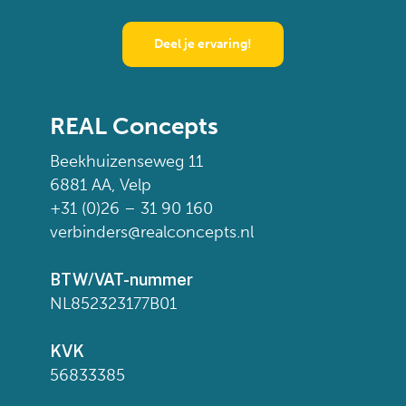
Deel je ervaring!
REAL Concepts
Beekhuizenseweg 11
6881 AA, Velp
+31 (0)26 – 31 90 160
verbinders@realconcepts.nl
BTW/VAT-nummer
NL852323177B01
KVK
56833385