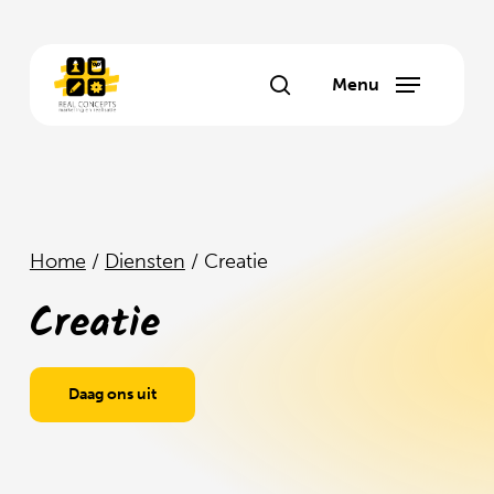
Skip
to
main
Menu
search
content
Home
/
Diensten
/
Creatie
Creatie
Daag ons uit