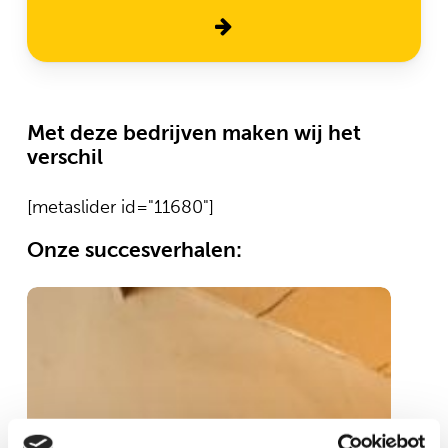
Met deze bedrijven maken wij het
verschil
[metaslider id="11680"]
Onze succesverhalen:
Ben
Reb
jij
va
ook
Dr
zo
naa
fan
Ge
van