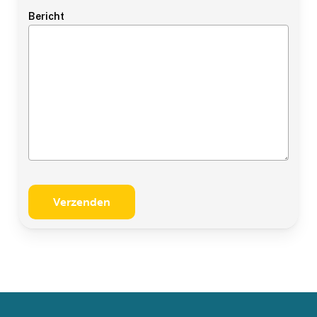
Bericht
Realisatie
Ben jij ook zo fan van de
kroketten van Holtkamp?
Dan móet je dit lezen…