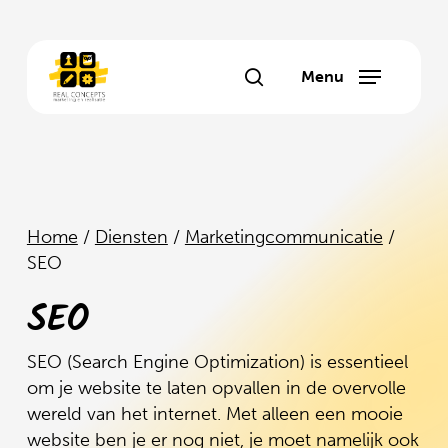
Skip
to
main
Menu
search
content
Home
/
Diensten
/
Marketingcommunicatie
/
SEO
SEO
SEO (Search Engine Optimization) is essentieel
om je website te laten opvallen in de overvolle
wereld van het internet. Met alleen een mooie
website ben je er nog niet, je moet namelijk ook