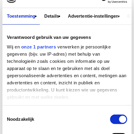
de
kroketten
Toestemming
Details
Advertentie-instellingen
Ov
van
Holtkamp?
Dan
Verantwoord gebruik van uw gegevens
móet
Wij en
onze 1 partners
verwerken je persoonlijke
je
gegevens (bijv. uw IP-adres) met behulp van
dit
technologieën zoals cookies om informatie op uw
lezen…
apparaat op te slaan en te gebruiken met als doel
gepersonaliseerde advertenties en content, metingen aan
advertenties en content, inzicht in publiek en
productontwikkeling. U kunt kiezen wie uw gegevens
gebruikt en met welke doelen.
Als u het toestaat, willen we ook graag:
Toestemmingsselectie
Noodzakelijk
Informatie verzamelen over uw geografische locatie,
die tot een paar meter nauwkeurig kan zijn
Uw apparaat identificeren door het actief te scannen