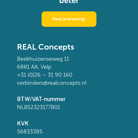
beter
Deel je ervaring!
REAL Concepts
Beekhuizenseweg 11
6881 AA, Velp
+31 (0)26 – 31 90 160
verbinders@realconcepts.nl
BTW/VAT-nummer
NL852323177B01
KVK
56833385