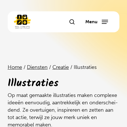
Skip
to
main
Menu
search
content
Home
/
Diensten
/
Creatie
/
Illustraties
Illustraties
Op maat gemaakte illustraties maken complexe
ideeën eenvoudig, aantrekkelijk en onderschei-
dend. Ze overtuigen, inspireren en zetten aan
tot actie, terwijl ze jouw merk uniek en
memorabel maken.