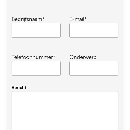
Bedrijfsnaam*
E-mail*
Realisatie
Ben jij ook zo fan van de
kroketten van Holtkamp?
Telefoonnummer*
Onderwerp
Dan móet je dit lezen…
Bericht