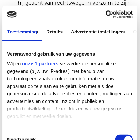
hij geacht van rechtswege in verzuim te zijn
en heeft REAL Concepts zonder enige
ingebrekestelling het recht cliënt daarvoor
de wettelijke rente per maand vanaf de
Toestemming
Details
Advertentie-instellingen
Ov
vervaldatum der factuur in rekening te
brengen, vermeerderd met alle gerechtelijke
en buitengerechtelijke kosten, met een
Verantwoord gebruik van uw gegevens
minimumbedrag van 15% van de
Wij en
onze 1 partners
verwerken je persoonlijke
hoofdvordering.
gegevens (bijv. uw IP-adres) met behulp van
technologieën zoals cookies om informatie op uw
ARTIKEL 7 Deeluitvoering
apparaat op te slaan en te gebruiken met als doel
gepersonaliseerde advertenties en content, metingen aan
advertenties en content, inzicht in publiek en
Het staat REAL Concepts vrij de order in
productontwikkeling. U kunt kiezen wie uw gegevens
overleg met cliënt gefaseerd uit te voeren.
gebruikt en met welke doelen.
ARTIKEL 8 Termijn
Als u het toestaat, willen we ook graag:
Toestemmingsselectie
Noodzakelijk
Informatie verzamelen over uw geografische locatie,