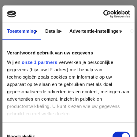
Toestemming
Details
Advertentie-instellingen
Ov
Verantwoord gebruik van uw gegevens
Wij en
onze 1 partners
verwerken je persoonlijke
gegevens (bijv. uw IP-adres) met behulp van
technologieën zoals cookies om informatie op uw
apparaat op te slaan en te gebruiken met als doel
gepersonaliseerde advertenties en content, metingen aan
advertenties en content, inzicht in publiek en
productontwikkeling. U kunt kiezen wie uw gegevens
gebruikt en met welke doelen.
Als u het toestaat, willen we ook graag:
Toestemmingsselectie
Noodzakelijk
Informatie verzamelen over uw geografische locatie,