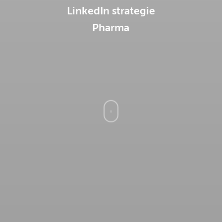
LinkedIn strategie
Pharma
Navigate
to
the
next
section