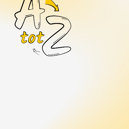
rketing
arketing
alyse en rapportage