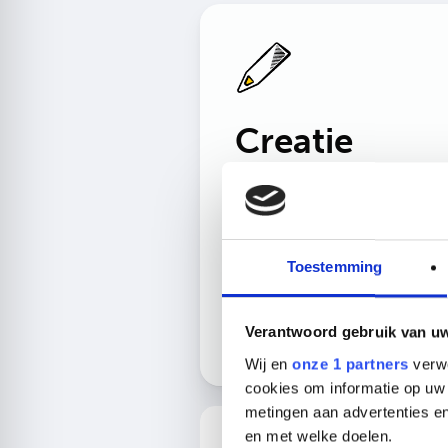
Creatie
Marketing is opvallen en
aandacht is nodig voor
verbinding. Het team Creatie v
Real Concepts tovert zelfs de
Toestemming
droogste kost om tot levendige
concepten die tot de verbeeldi
spreken.
Verantwoord gebruik van u
Wij en
onze 1 partners
verwe
cookies om informatie op uw 
metingen aan advertenties en
en met welke doelen.