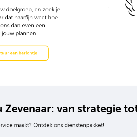
uw doelgroep, en zoek je
r dat haarfijn weet hoe
f ons dan even een
r jouw plannen.
tuur een berichtje
u
Zevenaar:
van
strategie
to
ervice maakt? Ontdek ons dienstenpakket!