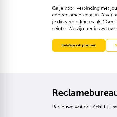
Ga je voor verbinding met jo
een reclamebureau in Zevenaa
je die verbinding maakt? Gee
seintje. We zijn benieuwd naa
Belafspraak plannen
S
Reclameburea
Benieuwd wat ons écht full-s