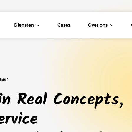
Diensten
Over ons
Cases
tie
Drukwerkinkoop
Persber
ptontwikkeling
Beurzen en
Social a
aar
evenementen
sche vormgeving
Website
ijn Real Concepts,
Gimmicks
aties
CRO
Narrowcasting
UI
SEA
ervice
Signing
ijlontwikkeling
Custome
go
Tv en radio
Content