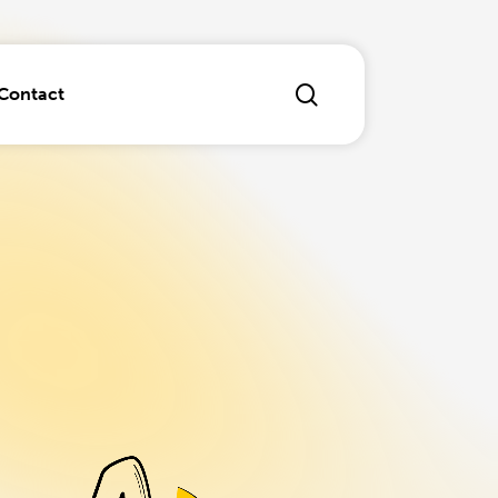
search
Contact
ichten
dvertising
 laten maken of optimaliseren
r Experience
marketing