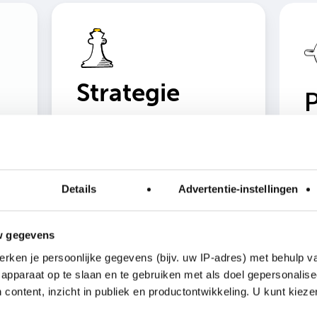
Strategie
P
Wat zijn jouw ambities en hoe
Ee
gaan we die bereiken? Wat is er
be
voor nodig om een sterke
an
Da
verbinding met jouw doelgroep te
me
krijgen, zodat ambities
Details
Advertentie-instellingen
ee
waargemaakt worden? We
ng
me
helpen je met het uitwerken van
me
de marketingstrategie.
w gegevens
ins
rken je persoonlijke gegevens (bijv. uw IP-adres) met behulp v
apparaat op te slaan en te gebruiken met als doel gepersonalise
 content, inzicht in publiek en productontwikkeling. U kunt kiez