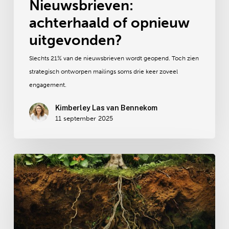
Nieuwsbrieven:
achterhaald of opnieuw
uitgevonden?
Slechts 21% van de nieuwsbrieven wordt geopend. Toch zien
strategisch ontworpen mailings soms drie keer zoveel
engagement.
Kimberley Las van Bennekom
11 september 2025
Vanuit
een
gezonde
entiteit
de
optimale