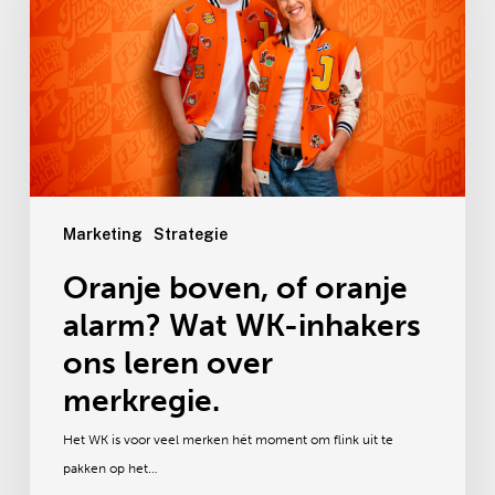
oranje
alarm?
Wat
WK-
inhakers
ons
leren
over
merkregie.
Marketing
Strategie
Oranje boven, of oranje
alarm? Wat WK-inhakers
ons leren over
merkregie.
Het WK is voor veel merken hét moment om flink uit te
pakken op het…