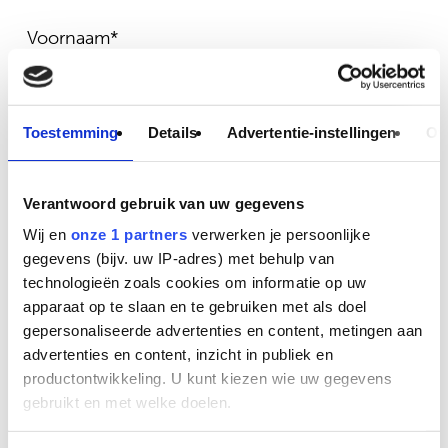
Voornaam*
Toestemming
Details
Advertentie-instellingen
Ov
Achternaam*
Verantwoord gebruik van uw gegevens
Wij en
onze 1 partners
verwerken je persoonlijke
Telefoonnummer*
gegevens (bijv. uw IP-adres) met behulp van
technologieën zoals cookies om informatie op uw
apparaat op te slaan en te gebruiken met als doel
gepersonaliseerde advertenties en content, metingen aan
E-mail*
advertenties en content, inzicht in publiek en
productontwikkeling. U kunt kiezen wie uw gegevens
gebruikt en met welke doelen.