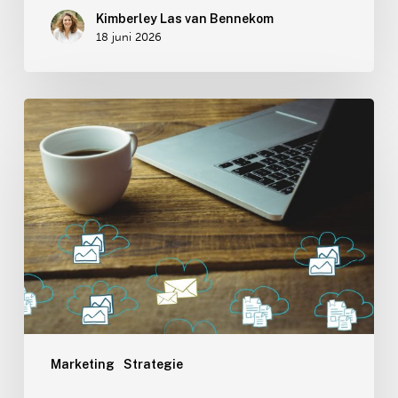
Kimberley Las van Bennekom
18 juni 2026
Nieuwsbrieven:
achterhaald
of
opnieuw
uitgevonden?
Marketing
Strategie