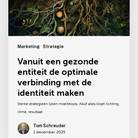
verbinding
met
de
identiteit
maken
Marketing
Strategie
Vanuit een gezonde
entiteit de optimale
verbinding met de
identiteit maken
Sterke strategieën lijken moeiteloos. Alsof alles klopt richting,
ritme, resultaat.
Tom Schreuder
1 december 2025