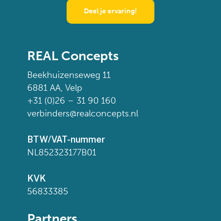
Deel je ervaring!
REAL Concepts
Beekhuizenseweg 11
6881 AA, Velp
+31 (0)26 – 31 90 160
verbinders@realconcepts.nl
BTW/VAT-nummer
NL852323177B01
KVK
56833385
Partners