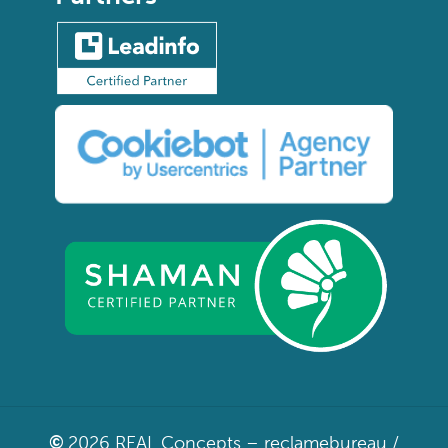
©
2026
REAL Concepts –
reclamebureau
/