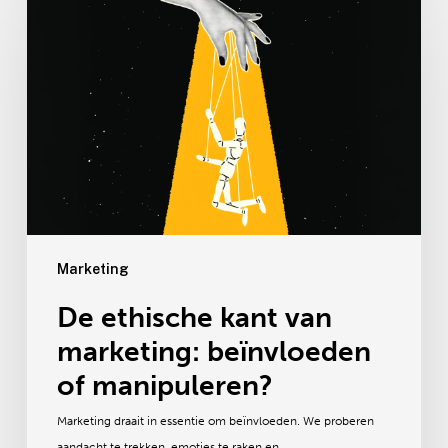
ethische
kant
van
marketing:
beïnvloeden
of
manipuleren?
Marketing
De ethische kant van
marketing: beïnvloeden
of manipuleren?
Marketing draait in essentie om beïnvloeden. We proberen
aandacht te trekken, emoties te raken en…