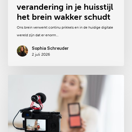
verandering in je huisstijl
het brein wakker schudt
Ons brein verwerkt continu prikkels en in de huidige digitale
wereld zijn dat er enorm…
Sophia Schreuder
2 juli 2026
Waarom
we
kopen
wat
anderen
kopen:
vicarious