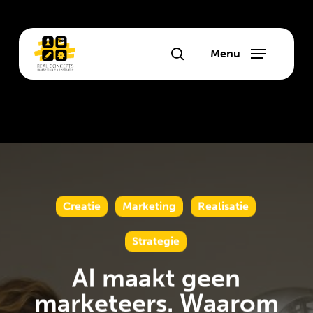
Skip
to
main
Menu
search
content
Creatie
Marketing
Realisatie
Strategie
AI maakt geen
marketeers. Waarom