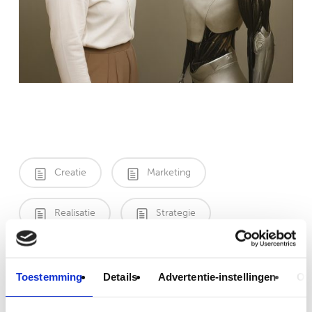
Creatie
Marketing
Realisatie
Strategie
No Comments
Toestemming
Details
Advertentie-instellingen
Ov