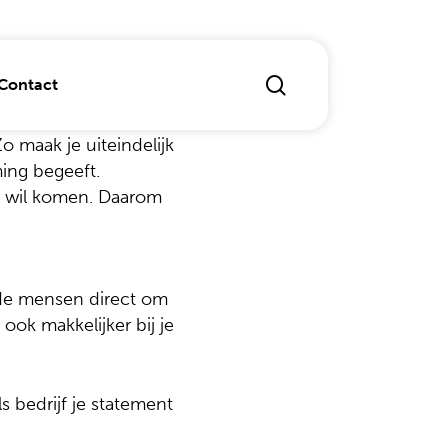
search
Contact
tandig om ook
jke ‘Why’. Dit is de
o maak je uiteindelijk
ming begeeft.
ng wil komen. Daarom
ichten
dvertising
 laten maken of optimaliseren
r de mensen direct om
ook makkelijker bij je
r Experience
s bedrijf je statement
marketing