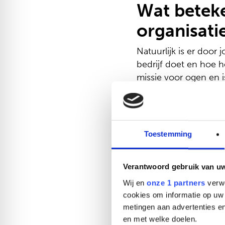
Wat beteke
organisati
Natuurlijk is er door
bedrijf doet en hoe h
missie voor ogen en is
misschien staat het n
verbonden. Als mense
doet wat je doet. Dit 
kunnen vertellen waar
Toestemming
Met onze eigen strat
Verantwoord gebruik van u
de slag. Binnen REAL 
proces. Wij inspirer
Wij en
onze 1 partners
verwe
duurzame resultaten.
cookies om informatie op uw 
metingen aan advertenties en
en met welke doelen.