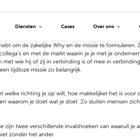
Diensten
Over ons
Cases
 gaat met de zakelijke missie van je bedrijf is het vers
t je persoonlijke ambities en drijfveren en je persoonli
hebt om de zakelijke Why en de missie te formuleren. Z
collega’s en met de markt waarin je je met je onderne
n met wie hij of zij in verbinding is of mee in verbindi
een tijdloze missie zo belangrijk.
tie
Drukwerkinkoop
Persber
ptontwikkeling
Beurzen en
Social a
evenementen
sche vormgeving
Website
et welke richting je op wilt, hoe makkelijker het is voo
Gimmicks
en waarom je doet wat je doet. Zo sluiten mensen zich 
aties
CRO
Narrowcasting
UI
SEA
Signing
ijlontwikkeling
Custome
e zijn twee verschillende invalshoeken van waaruit je al
go
Tv en radio
niet zonder het ander.
Content