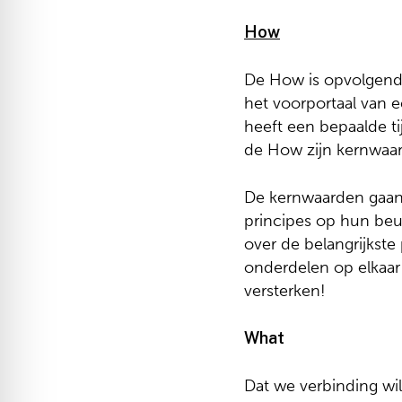
How
De How is opvolgend e
het voorportaal van ee
heeft een bepaalde t
de How zijn kernwaard
De kernwaarden gaan
principes op hun beur
over de belangrijkste
onderdelen op elkaar 
versterken!
What
Dat we verbinding wi