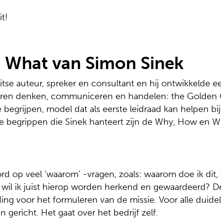
Neuroma
it!
E-mailm
SEO
 What van Simon Sinek
Data-an
ritse auteur, spreker en consultant en hij ontwikkelde
eren denken, communiceren en handelen: the Golden Cir
 begrijpen, model dat als eerste leidraad kan helpen bi
rie begrippen die Sinek hanteert zijn de Why, How en W
d op veel ‘waarom’ -vragen, zoals: waarom doe ik dit, 
 wil ik juist hierop worden herkend en gewaardeerd? 
ing voor het formuleren van de missie. Voor alle duideli
n gericht. Het gaat over het bedrijf zelf.