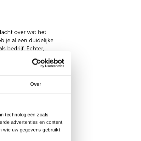
edacht over wat het
 je al een duidelijke
s bedrijf. Echter,
rn, hier goed op
grijpen waarom je
s niet in één zin
toe willen werken.
Over
 gaan wij samen aan
het strategisch
 hen om te komen tot
an technologieën zoals
erde advertenties en content,
en wie uw gegevens gebruikt