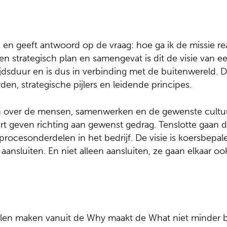
n geeft antwoord op de vraag: hoe ga ik de missie reali
n strategisch plan en samengevat is dit de visie van een
ijdsduur en is dus in verbinding met de buitenwereld.
en, strategische pijlers en leidende principes.
 over de mensen, samenwerken en de gewenste cultuu
t geven richting aan gewenst gedrag. Tenslotte gaan de
 procesonderdelen in het bedrijf. De visie is koersbepal
aansluiten. En niet alleen aansluiten, ze gaan elkaar oo
llen maken vanuit de Why maakt de What niet minder be