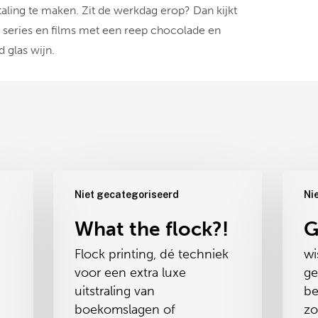
aling te maken. Zit de werkdag erop? Dan kijkt
 series en films met een reep chocolade en
 glas wijn.
What
Geurm
Niet gecategoriseerd
Ni
the
flock?!
What the flock?!
G
Flock printing, dé techniek
wi
voor een extra luxe
ge
uitstraling van
be
boekomslagen of
zo