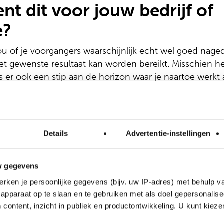
nt dit voor jouw bedrijf of
e?
 jou of je voorgangers waarschijnlijk echt wel goed nag
et gewenste resultaat kan worden bereikt. Misschien heb
 er ook een stip aan de horizon waar je naartoe werkt al
iet op papier en is daarom niet iedereen, intern en exte
n met je in verbinding willen komen, willen ze ook be
lijkt simpel, maar het zal je verbazen hoeveel organisatie
om ze eigenlijk bestaan, wat hen drijft en waar ze naar
Details
Advertentie-instellingen
egisch ontwikkelde methode de Vertraagde Versnelling
w gegevens
Concepts noemen wij dit het herijken en verrijken van 
en onze opdrachtgevers en ondersteunen en faciliteren
rken je persoonlijke gegevens (bijv. uw IP-adres) met behulp v
apparaat op te slaan en te gebruiken met als doel gepersonalise
 content, inzicht in publiek en productontwikkeling. U kunt kiez