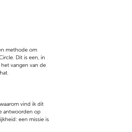
rketing
arketing
alyse en rapportage
 een methode om
cle. Dit is een, in
j het vangen van de
hat.
waarom vind ik dit
De antwoorden op
jkheid: een missie is