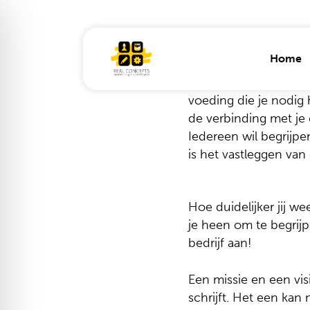
Skip
to
main
Home
content
Voordat je aan de slag
verbinding te maken me
voeding die je nodig 
de verbinding met je 
Iedereen wil begrijpe
is het vastleggen van 
REAL Calibrate
Anima
Campagnes
Conce
Business
Grafi
Hoe duidelijker jij we
development
je heen om te begrijp
Illustr
bedrijf aan!
TMA management,
UX & 
bedrijfscultuur en
DNA
Huisst
Een missie en een visi
en lo
schrijft. Het een kan 
Bedrijfspositionering