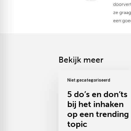
doorvert
ze graag
een goed
Bekijk meer
5
Niet gecategoriseerd
do’s
en
5 do’s en don’ts
don’ts
bij het inhaken
bij
het
op een trending
inhaken
topic
op