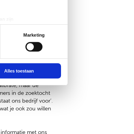
ther?
an zijn
 vangen en te
rinting)
t
detailgedeelte
in. U kunt uw
Marketing
et het MT) en
 media te bieden en om ons
ze partners voor social
imaal vijf andere
nformatie die u aan ze heeft
Alles toestaan
n of directieleden.
librate, maar de
emers in de zoektocht
taat ons bedrijf voor’.
 wat je ook zou willen
 informatie met ons