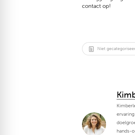
contact op!
Niet gecategorisee
Kimb
Kimberle
ervaring
doelgroe
hands-o