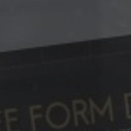
Neuroma
E-mailm
SEO
Data-an