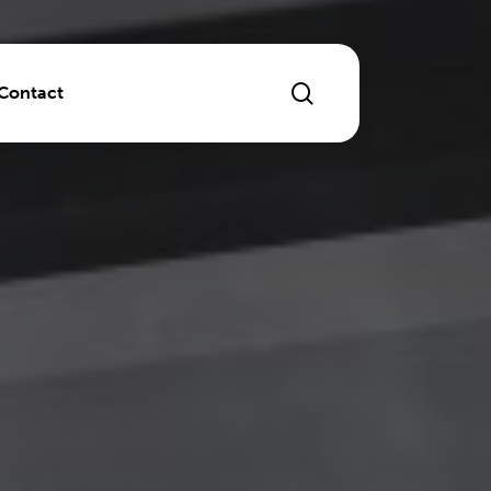
search
Contact
ichten
dvertising
 laten maken of optimaliseren
r Experience
marketing