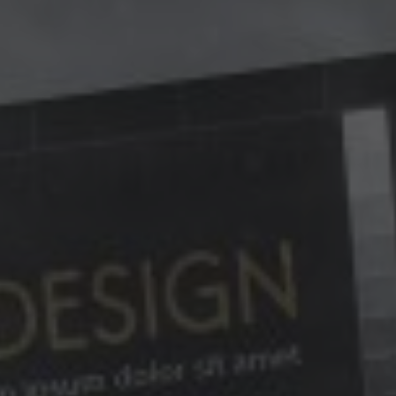
rketing
arketing
alyse en rapportage