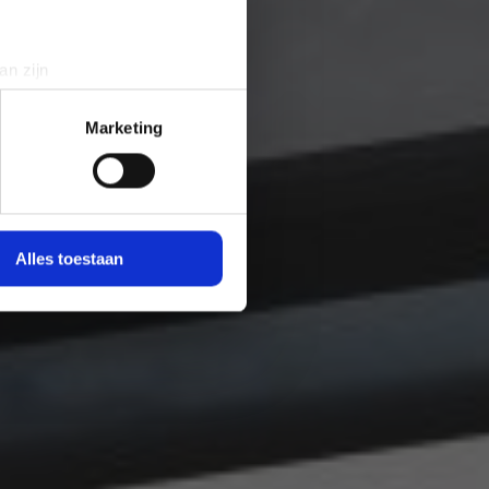
an zijn
rinting)
t
detailgedeelte
in. U kunt uw
Marketing
 media te bieden en om ons
ze partners voor social
nformatie die u aan ze heeft
Alles toestaan