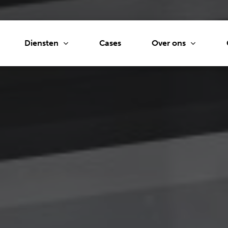
Diensten
Over ons
Cases
tie
Drukwerkinkoop
Persber
ptontwikkeling
Beurzen en
Social a
evenementen
sche vormgeving
Website
Gimmicks
aties
CRO
Narrowcasting
UI
SEA
Signing
ijlontwikkeling
Custome
go
Tv en radio
Content