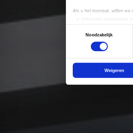
Als u het toestaat, willen we
Informatie verzamelen ov
Uw apparaat identificere
Toestemmingsselectie
Lees meer over hoe uw perso
Noodzakelijk
toestemming op elk moment wi
We gebruiken cookies om cont
websiteverkeer te analyseren
media, adverteren en analys
Weigeren
verstrekt of die ze hebben v