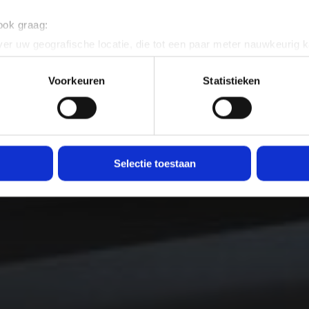
 ook graag:
er uw geografische locatie, die tot een paar meter nauwkeurig k
n door het actief te scannen op specifieke eigenschappen (fingerp
onlijke gegevens worden verwerkt en stel uw voorkeuren in he
Voorkeuren
Statistieken
jzigen of intrekken in de Cookieverklaring.
ent en advertenties te personaliseren, om functies voor social
. Ook delen we informatie over uw gebruik van onze site met on
e. Deze partners kunnen deze gegevens combineren met andere i
Selectie toestaan
erzameld op basis van uw gebruik van hun services.