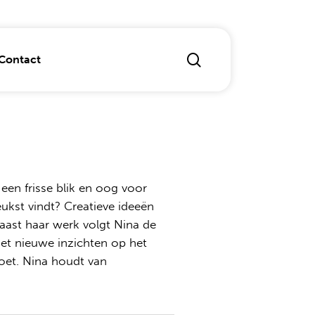
search
Contact
ichten
dvertising
en frisse blik en oog voor
leukst vindt? Creatieve ideeën
 laten maken of optimaliseren
aast haar werk volgt Nina de
et nieuwe inzichten op het
doet. Nina houdt van
r Experience
marketing