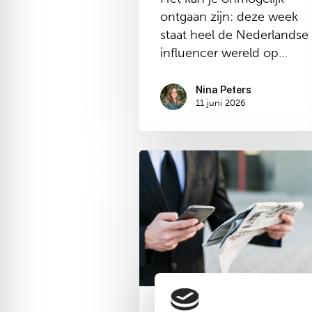
ontgaan zijn: deze week
staat heel de Nederlandse
influencer wereld op…
Nina Peters
11 juni 2026
Dit
is
hoe
mediaplanning
ervoor
zorgt
dat
jouw
boodschap
Marketing
Realisatie