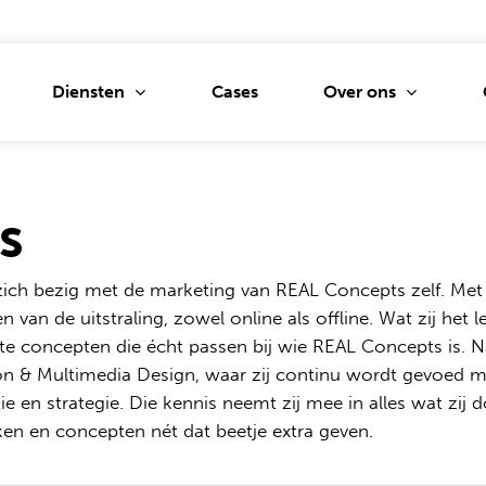
Diensten
Over ons
Cases
s
tie
Drukwerkinkoop
Persber
ptontwikkeling
Beurzen en
Social a
ich bezig met de marketing van REAL Concepts zelf. Met e
evenementen
en van de uitstraling, zowel online als offline. Wat zij het 
sche vormgeving
Website
Gimmicks
te concepten die écht passen bij wie REAL Concepts is. N
aties
CRO
n & Multimedia Design, waar zij continu wordt gevoed m
Narrowcasting
UI
SEA
 en strategie. Die kennis neemt zij mee in alles wat zij 
Signing
n en concepten nét dat beetje extra geven.
ijlontwikkeling
Custome
go
Tv en radio
Content