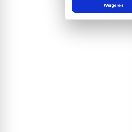
media, adverteren en analys
Weigeren
verstrekt of die ze hebben v