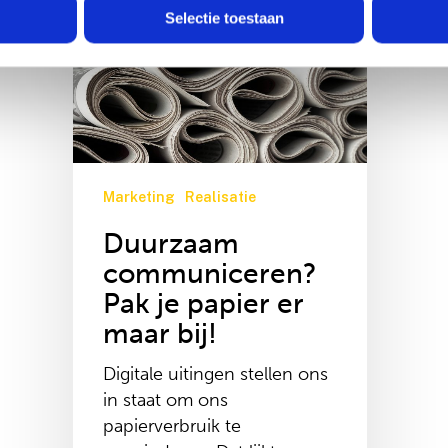
communiceren?
e. Deze partners kunnen deze gegevens combineren met andere i
Selectie toestaan
Pak
erzameld op basis van uw gebruik van hun services.
je
papier
er
maar
bij!
Marketing
Realisatie
Duurzaam
communiceren?
Pak je papier er
maar bij!
Digitale uitingen stellen ons
in staat om ons
papierverbruik te