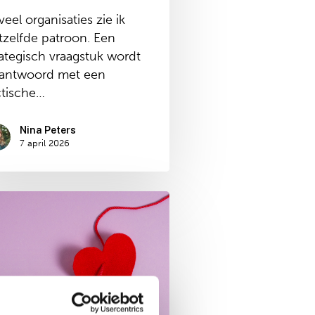
veel organisaties zie ik
tzelfde patroon. Een
rategisch vraagstuk wordt
antwoord met een
ctische…
Nina Peters
7 april 2026
d