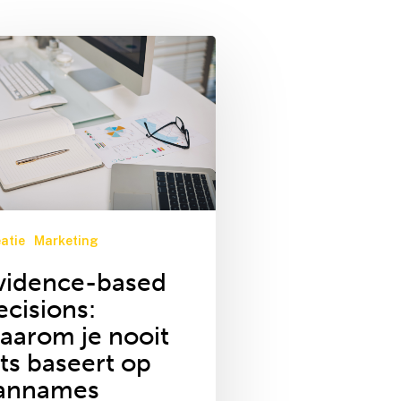
rketing
nce-
arketing
ons:
alyse en rapportage
om
t
atie
Marketing
mes
vidence-based
ecisions:
aarom je nooit
ets baseert op
annames