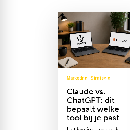
Video
Claude
vs.
ChatGPT:
dit
bepaalt
welke
tool
bij
je
Marketing
Strategie
past
Claude vs.
ChatGPT: dit
bepaalt welke
tool bij je past
Het kan je onmogelijk