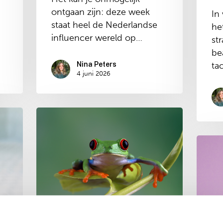
ontgaan zijn: deze week
In 
staat heel de Nederlandse
he
influencer wereld op…
st
be
Nina Peters
ta
4 juni 2026
Zo
ontwikkel
je
Zo
een
word
1
jij
aprilcampagne
weer
die
verlief
écht
op
werkt
je