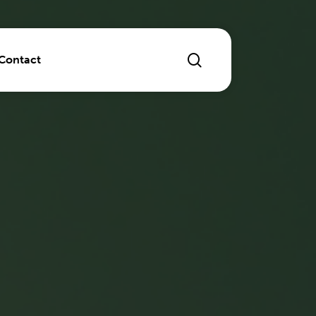
search
Contact
ichten
dvertising
 laten maken of optimaliseren
r Experience
marketing