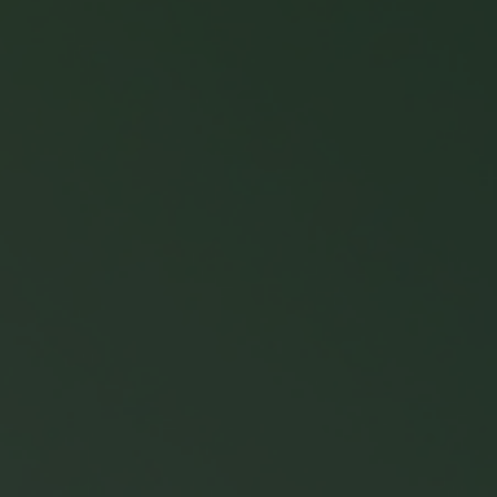
rketing
arketing
alyse en rapportage