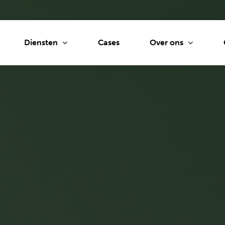
Diensten
Over ons
Cases
tie
Drukwerkinkoop
Persber
ptontwikkeling
Beurzen en
Social a
evenementen
sche vormgeving
Website
Gimmicks
aties
CRO
Narrowcasting
UI
SEA
Signing
ijlontwikkeling
Custome
go
Tv en radio
Content