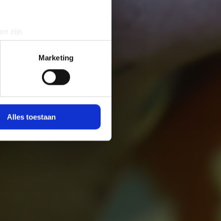
an zijn
rinting)
t
detailgedeelte
in. U kunt uw
Marketing
 media te bieden en om ons
ze partners voor social
nformatie die u aan ze heeft
Alles toestaan