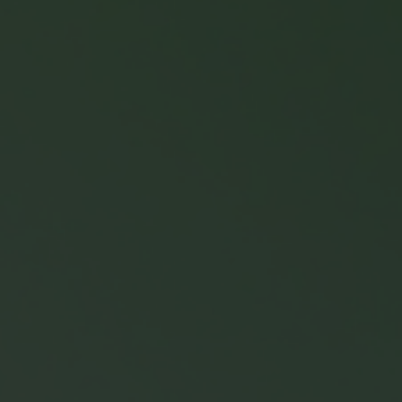
Neuroma
E-mailm
SEO
Data-an