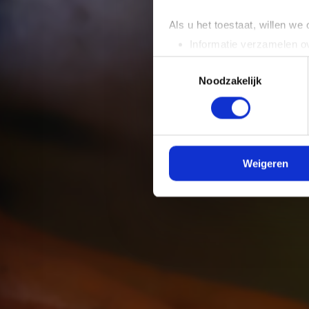
Als u het toestaat, willen we
Informatie verzamelen ov
Uw apparaat identificere
Toestemmingsselectie
Lees meer over hoe uw perso
Noodzakelijk
toestemming op elk moment wi
We gebruiken cookies om cont
websiteverkeer te analyseren
media, adverteren en analys
Weigeren
verstrekt of die ze hebben v