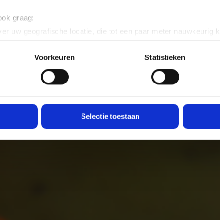
 ook graag:
er uw geografische locatie, die tot een paar meter nauwkeurig k
n door het actief te scannen op specifieke eigenschappen (fingerp
onlijke gegevens worden verwerkt en stel uw voorkeuren in he
Voorkeuren
Statistieken
jzigen of intrekken in de Cookieverklaring.
ent en advertenties te personaliseren, om functies voor social
. Ook delen we informatie over uw gebruik van onze site met on
e. Deze partners kunnen deze gegevens combineren met andere i
Selectie toestaan
erzameld op basis van uw gebruik van hun services.